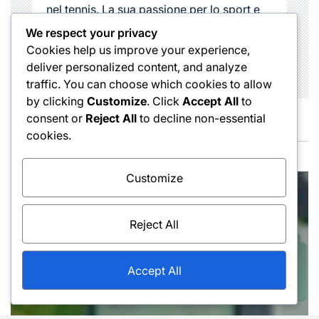
nel tennis. La sua passione per lo sport e
l'insegnamento lo rendono un punto di
We respect your privacy
riferimento nel mondo del tennis in Italia.
Cookies help us improve your experience,
deliver personalized content, and analyze
traffic. You can choose which cookies to allow
by clicking
Customize
. Click
Accept All
to
consent or
Reject All
to decline non-essential
You May Also Like
cookies.
Customize
Reject All
Accept All