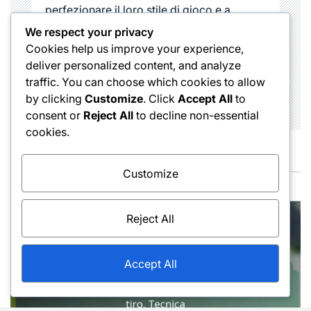
perfezionare il loro stile di gioco e a
comprendere le diverse tipologie di colpi
We respect your privacy
nel tennis. La sua passione per lo sport e
Cookies help us improve your experience,
l'insegnamento lo rendono un punto di
deliver personalized content, and analyze
riferimento nel mondo del tennis in Italia.
traffic. You can choose which cookies to allow
by clicking
Customize
. Click
Accept All
to
consent or
Reject All
to decline non-essential
cookies.
You May Also Like
Customize
Reject All
Accept All