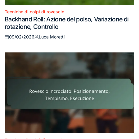
Tecniche di colpi di rovescio
Posted
Backhand Roll: Azione del polso, Variazione di
in
rotazione, Controllo
09/02/2026
Luca Moretti
Posted
Posted
on
by