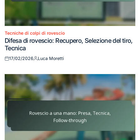
Tecniche di colpi di rovescio
Posted
Difesa di rovescio: Recupero, Selezione del tiro,
in
Tecnica
17/02/2026
Luca Moretti
Posted
Posted
on
by