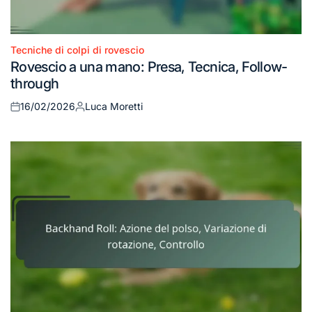
Tecniche di colpi di rovescio
Posted
Rovescio a una mano: Presa, Tecnica, Follow-
in
through
16/02/2026
Luca Moretti
Posted
Posted
on
by