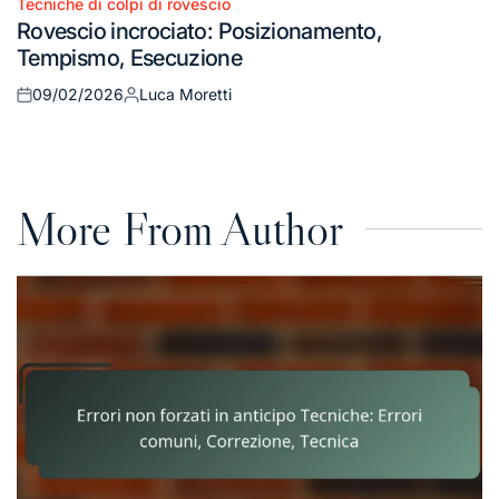
Tecniche di colpi di rovescio
Posted
Rovescio incrociato: Posizionamento,
in
Tempismo, Esecuzione
09/02/2026
Luca Moretti
Posted
Posted
on
by
More From Author