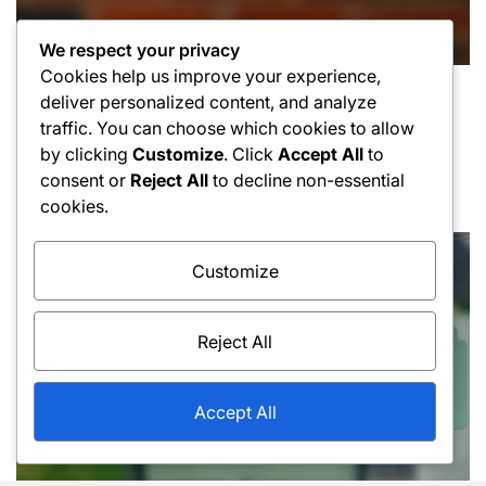
We respect your privacy
Cookies help us improve your experience,
Tecniche di colpi forehand
Posted
deliver personalized content, and analyze
Errori non forzati in anticipo Tecniche: Errori
in
traffic. You can choose which cookies to allow
comuni, Correzione, Tecnica
by clicking
Customize
. Click
Accept All
to
17/02/2026
Luca Moretti
consent or
Reject All
to decline non-essential
Posted
Posted
cookies.
on
by
Customize
Reject All
Accept All