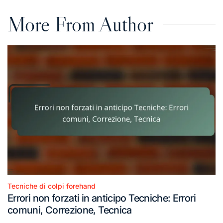
More From Author
Tecniche di colpi forehand
Posted
Errori non forzati in anticipo Tecniche: Errori
in
comuni, Correzione, Tecnica