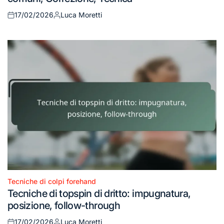
17/02/2026
Luca Moretti
Posted
Posted
on
by
Tecniche di colpi forehand
Posted
Tecniche di topspin di dritto: impugnatura,
in
posizione, follow-through
17/02/2026
Luca Moretti