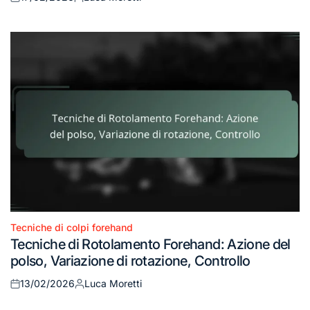
Posted
Posted
on
by
Tecniche di colpi forehand
Posted
Tecniche di Rotolamento Forehand: Azione del
in
polso, Variazione di rotazione, Controllo
13/02/2026
Luca Moretti
Posted
Posted
on
by