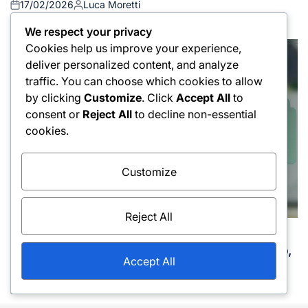
17/02/2026
Luca Moretti
Posted
Posted
on
by
We respect your privacy
Cookies help us improve your experience,
deliver personalized content, and analyze
traffic. You can choose which cookies to allow
by clicking
Customize
. Click
Accept All
to
consent or
Reject All
to decline non-essential
cookies.
Customize
Reject All
Tecniche di colpi di rovescio
Posted
Difesa di rovescio: Recupero, Selezione del tiro,
in
Accept All
Tecnica
17/02/2026
Luca Moretti
Posted
Posted