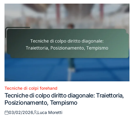
Tecniche di colpi forehand
Posted
Tecniche di colpo diritto diagonale: Traiettoria,
in
Posizionamento, Tempismo
03/02/2026
Luca Moretti
Posted
Posted
on
by